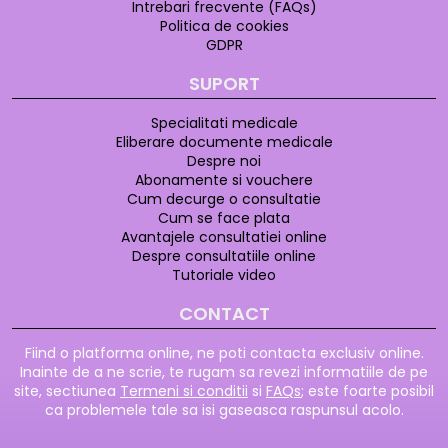
Intrebari frecvente (FAQs)
Politica de cookies
GDPR
SUPORT
Specialitati medicale
Eliberare documente medicale
Despre noi
Abonamente si vouchere
Cum decurge o consultatie
Cum se face plata
Avantajele consultatiei online
Despre consultatiile online
Tutoriale video
CONTACT
Fiind o platforma online, ne poti contacta exclusiv online.
Inainte de a ne scrie, te rugam sa revezi informatiile de pe
site, sectiunea
Termeni si conditii
si
FAQs
; este foarte posibil
ca problemele tale sa isi gaseasca raspunsul acolo.