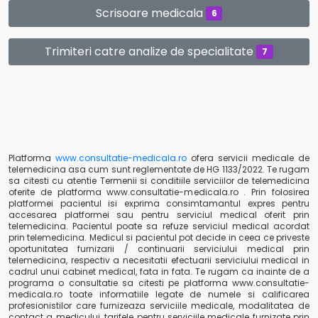
Scrisoare medicala
6
Trimiteri catre analize de specialitate
7
Platforma
www.consultatie-medicala.ro
ofera servicii medicale de
telemedicina asa cum sunt reglementate de HG 1133/2022. Te rugam
sa citesti cu atentie Termenii si conditiile serviciilor de telemedicina
oferite de platforma www.consultatie-medicala.ro . Prin folosirea
platformei pacientul isi exprima consimtamantul expres pentru
accesarea platformei sau pentru serviciul medical oferit prin
telemedicina. Pacientul poate sa refuze serviciul medical acordat
prin telemedicina. Medicul si pacientul pot decide in ceea ce priveste
oportunitatea furnizarii / continuarii serviciului medical prin
telemedicina, respectiv a necesitatii efectuarii serviciului medical in
cadrul unui cabinet medical, fata in fata. Te rugam ca inainte de a
programa o consultatie sa citesti pe platforma www.consultatie-
medicala.ro toate informatiile legate de numele si calificarea
profesionistilor care furnizeaza serviciile medicale, modalitatea de
contact a medicului, tarifele pentru serviciile medicale furnizate prin