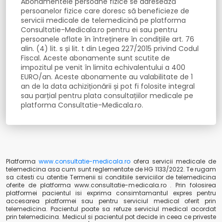
Abonamentele persoane fizice se adresează
persoanelor fizice care doresc să beneficieze de
servicii medicale de telemedicină pe platforma
Consultatie-Medicala.ro pentru ei sau pentru
persoanele aflate în întreținere în condițiile art. 76
alin. (4) lit. s și lit. t din Legea 227/2015 privind Codul
Fiscal. Aceste abonamente sunt scutite de
impozitul pe venit în limita echivalentului a 400
EURO/an. Aceste abonamente au valabilitate de 1
an de la data achiziționării și pot fi folosite integral
sau parțial pentru plata consultațiilor medicale pe
platforma Consultatie-Medicala.ro.
Platforma
www.consultatie-medicala.ro
ofera servicii medicale de
telemedicina asa cum sunt reglementate de HG 1133/2022. Te rugam
sa citesti cu atentie Termenii si conditiile serviciilor de telemedicina
oferite de platforma www.consultatie-medicala.ro . Prin folosirea
platformei pacientul isi exprima consimtamantul expres pentru
accesarea platformei sau pentru serviciul medical oferit prin
telemedicina. Pacientul poate sa refuze serviciul medical acordat
prin telemedicina. Medicul si pacientul pot decide in ceea ce priveste